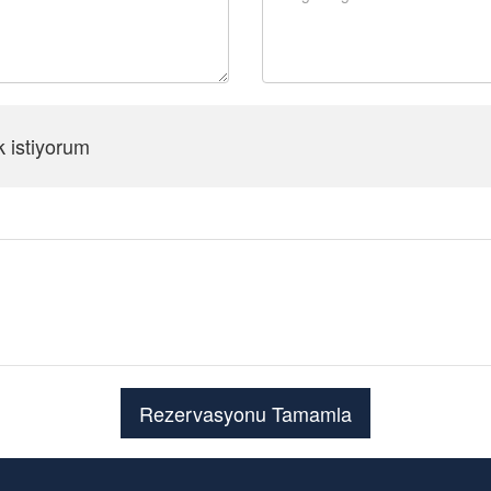
k istiyorum
Şifreyi Tekrar Girin