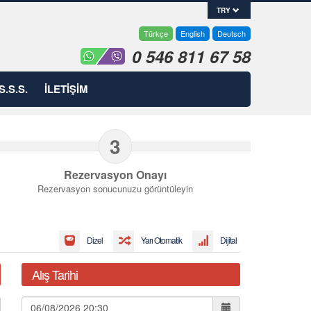
TRY
Türkçe
English
Deutsch
0 546 811 67 58
S.S.S.
İLETİŞİM
3
Rezervasyon Onayı
Rezervasyon sonucunuzu görüntüleyin
Dizel
Yarı Otomatik
Dijital
Alış Tarihi