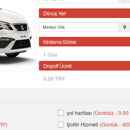
Dönüş Yeri
Kiralama Süresi
1
Gün
Dropoff Ücreti
0.00 TRY
yol haritası
(Ücretsiz - 0.0
TRY)
Şoför Hizmeti
(Günlük - 60